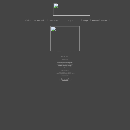
Vitrine
| Fil d'actualité
| Un peu de
| Presse –
| Stage –
| Boutique
| Contact |
moi
Médias
Ateliers
Original disponible à la vente
Disponible en carte
Fil de joie
Mars 2016
À l’image de ce coup de foudre,
se branchent les amants d’un jour,
apportant un peu de lumière
dans des vies parfois sombres.
54 x 63 x 7 cm
Papier sculpté et modélisé
Canson Montval 185 g – 300 g – 400 g
Fond acrylique
<
>
la Galerie